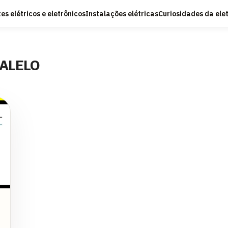
s elétricos e eletrônicos
Instalações elétricas
Curiosidades da ele
RALELO