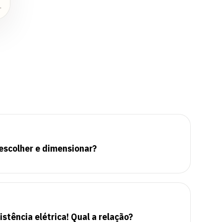
escolher e dimensionar?
istência elétrica! Qual a relação?