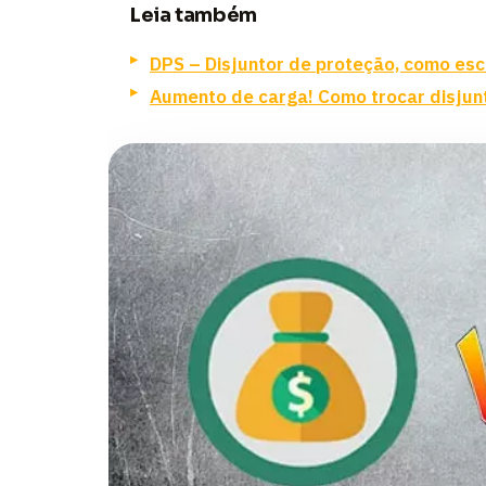
Leia também
DPS – Disjuntor de proteção, como esc
Aumento de carga! Como trocar disjunt