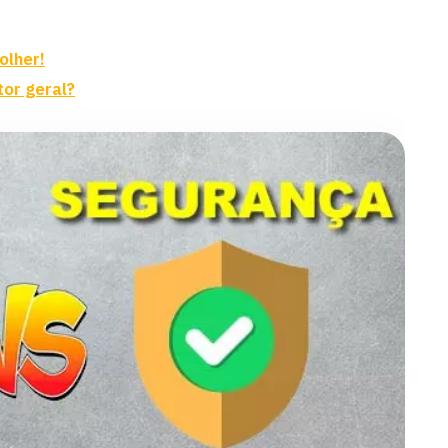
olher!
or geral?