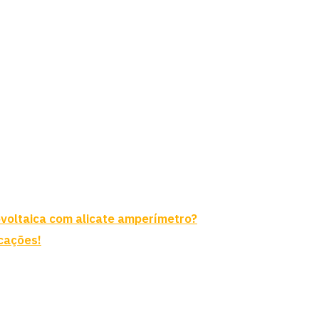
ovoltaica com alicate amperímetro?
icações!