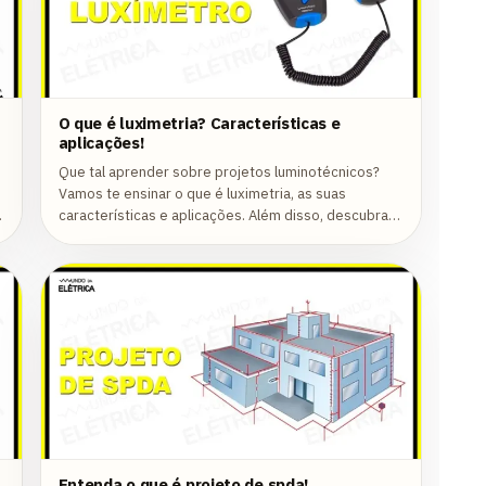
O que é luximetria? Características e
aplicações!
Que tal aprender sobre projetos luminotécnicos?
Vamos te ensinar o que é luximetria, as suas
características e aplicações. Além disso, descubra
também o que é luxímetro e como realizar a...
Entenda o que é projeto de spda!