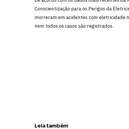
De acordo com os dados mais recentes da A
Conscientização para os Perigos da Eletric
morreram em acidentes com eletricidade n
nem todos os casos são registrados.
Leia também