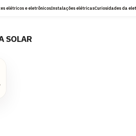
s elétricos e eletrônicos
Instalações elétricas
Curiosidades da ele
A SOLAR
o